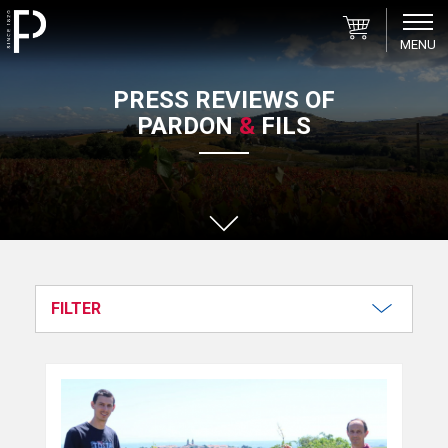
MENU
Pardon
PRESS REVIEWS OF
&
PARDON
&
FILS
Fils
FILTER
All
Magazines